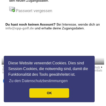
den neuen Zugangsdaten.
Passwort vergessen
Du hast noch keinen Account?
Bei Interesse, wende dich an
info@cpp-golf.de
und erhalte deine Zugangsdaten.
Diese Website verwendet Cookies. Dies sind
Version:
•
•
•
•
Kontakt
Über uns
Impressum
Datenschutz
Session-Cookies, die notwendig sind, damit die
01.03.2504301
Credentials
info@360golfzone.de
Funktionalität des Tools gewährleitet ist.
Zu den Datenschutzbestimmungen
OK