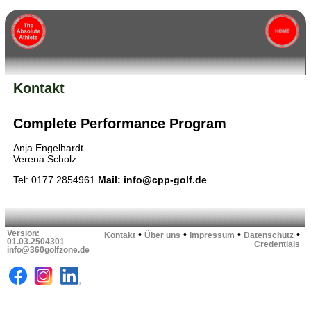
Kontakt
Complete Performance Program
Anja Engelhardt
Verena Scholz
Tel: 0177 2854961
Mail: info@cpp-golf.de
Version:
•
•
•
•
Kontakt
Über uns
Impressum
Datenschutz
01.03.2504301
Credentials
info@360golfzone.de