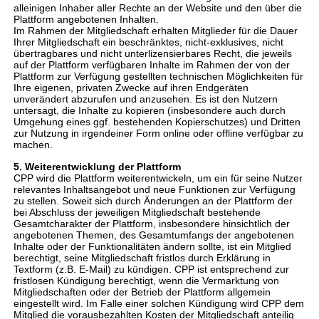
alleinigen Inhaber aller Rechte an der Website und den über die
Plattform angebotenen Inhalten.
Im Rahmen der Mitgliedschaft erhalten Mitglieder für die Dauer
Ihrer Mitgliedschaft ein beschränktes, nicht-exklusives, nicht
übertragbares und nicht unterlizensierbares Recht, die jeweils
auf der Plattform verfügbaren Inhalte im Rahmen der von der
Plattform zur Verfügung gestellten technischen Möglichkeiten für
Ihre eigenen, privaten Zwecke auf ihren Endgeräten
unverändert abzurufen und anzusehen. Es ist den Nutzern
untersagt, die Inhalte zu kopieren (insbesondere auch durch
Umgehung eines ggf. bestehenden Kopierschutzes) und Dritten
zur Nutzung in irgendeiner Form online oder offline verfügbar zu
machen.
5. Weiterentwicklung der Plattform
CPP wird die Plattform weiterentwickeln, um ein für seine Nutzer
relevantes Inhaltsangebot und neue Funktionen zur Verfügung
zu stellen. Soweit sich durch Änderungen an der Plattform der
bei Abschluss der jeweiligen Mitgliedschaft bestehende
Gesamtcharakter der Plattform, insbesondere hinsichtlich der
angebotenen Themen, des Gesamtumfangs der angebotenen
Inhalte oder der Funktionalitäten ändern sollte, ist ein Mitglied
berechtigt, seine Mitgliedschaft fristlos durch Erklärung in
Textform (z.B. E-Mail) zu kündigen. CPP ist entsprechend zur
fristlosen Kündigung berechtigt, wenn die Vermarktung von
Mitgliedschaften oder der Betrieb der Plattform allgemein
eingestellt wird. Im Falle einer solchen Kündigung wird CPP dem
Mitglied die vorausbezahlten Kosten der Mitgliedschaft anteilig