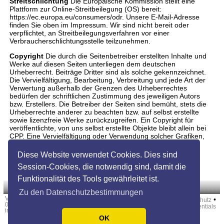
Streitschlichtung
Die Europäische Kommission stellt eine
Plattform zur Online-Streitbeilegung (OS) bereit:
https://ec.europa.eu/consumers/odr. Unsere E-Mail-Adresse
finden Sie oben im Impressum. Wir sind nicht bereit oder
verpflichtet, an Streitbeilegungsverfahren vor einer
Verbraucherschlichtungsstelle teilzunehmen.
Copyright
Die durch die Seitenbetreiber erstellten Inhalte und
Werke auf diesen Seiten unterliegen dem deutschen
Urheberrecht. Beiträge Dritter sind als solche gekennzeichnet.
Die Vervielfältigung, Bearbeitung, Verbreitung und jede Art der
Verwertung außerhalb der Grenzen des Urheberrechtes
bedürfen der schriftlichen Zustimmung des jeweiligen Autors
bzw. Erstellers. Die Betreiber der Seiten sind bemüht, stets die
Urheberrechte anderer zu beachten bzw. auf selbst erstellte
sowie lizenzfreie Werke zurückzugreifen. Ein Copyright für
veröffentlichte, von uns selbst erstellte Objekte bleibt allein bei
CPP. Eine Vervielfältigung oder Verwendung solcher Grafiken,
Tondokumente, Videosequenzen und Texte in anderen
elektronischen oder gedruckten Publikationen ist ohne
Diese Website verwendet Cookies. Dies sind
ausdrückliche Zustimmung des Autors nicht gestattet.
Session-Cookies, die notwendig sind, damit die
Funktionalität des Tools gewährleitet ist.
Zu den Datenschutzbestimmungen
Version:
•
•
•
•
Kontakt
Über uns
Impressum
Datenschutz
01.03.2504301
Credentials
info@360golfzone.de
OK